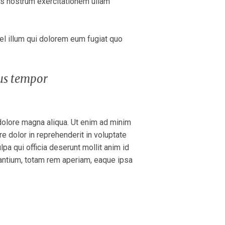
is nostrum exercitationem ullam
vel illum qui dolorem eum fugiat quo
ius tempor
 dolore magna aliqua. Ut enim ad minim
e dolor in reprehenderit in voluptate
lpa qui officia deserunt mollit anim id
antium, totam rem aperiam, eaque ipsa