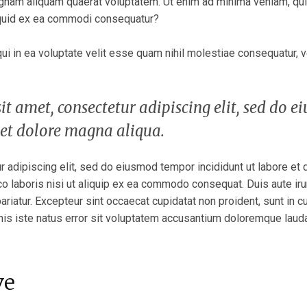
agnam aliquam quaerat voluptatem. Ut enim ad minima veniam, qu
liquid ex ea commodi consequatur?
ui in ea voluptate velit esse quam nihil molestiae consequatur, 
t amet, consectetur adipiscing elit, sed do e
 et dolore magna aliqua.
 adipiscing elit, sed do eiusmod tempor incididunt ut labore et
o laboris nisi ut aliquip ex ea commodo consequat. Duis aute irur
pariatur. Excepteur sint occaecat cupidatat non proident, sunt in cu
nis iste natus error sit voluptatem accusantium doloremque laud
ve