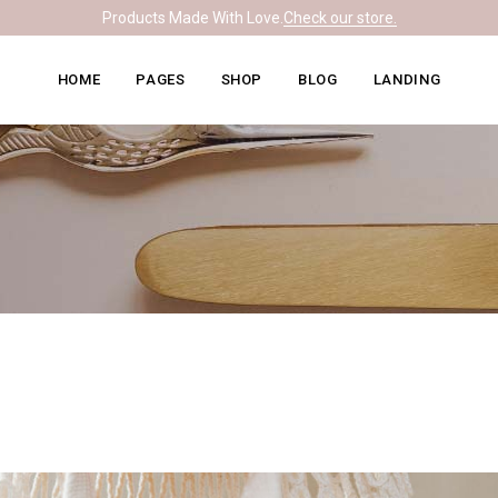
Products Made With Love.
Check our store.
Knitwear Home
About Me
Right Sidebar
HOME
PAGES
SHOP
BLOG
LANDING
Leather Home
Our Team
Left Sidebar
Ceramics Home
What We Do
No Sidebar
Knitwear Home
About Me
Right Sidebar
Soapmaking Home
Pricing Plans
Masonry
Leather Home
Our Team
Left Sidebar
Bakery Home
Contact Us
Post Formats
Ceramics Home
What We Do
No Sidebar
Carpentry Home
Get In Touch
Soapmaking Home
Pricing Plans
Masonry
Coming Soon
Bakery Home
Contact Us
Post Formats
Carpentry Home
Get In Touch
Coming Soon