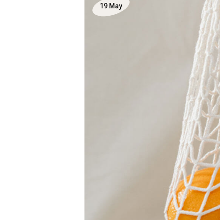
19
May